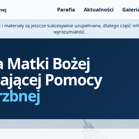
Parafia
Aktualności
Galeri
nej
i i materiały są jeszcze sukcesywnie uzupełniane, dlatego część i
wyrozumiałość.
a Matki Bożej
ającej Pomocy
rzbnej