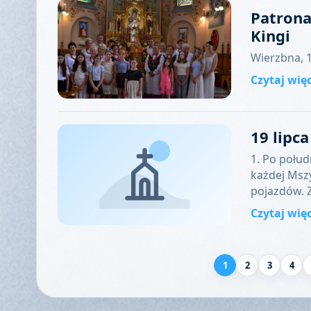
Patrona
Kingi
Wierzbna, 1
Czytaj wię
19 lipc
1. Po połud
każdej Mszy
pojazdów. 
Czytaj wię
1
2
3
4