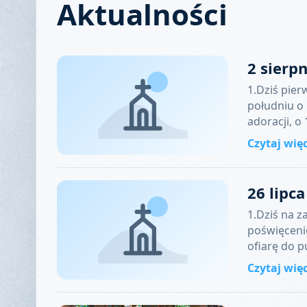
Aktualności
2 sierp
1.Dziś pier
południu o
adoracji, o
Czytaj wię
26 lipc
1.Dziś na z
poświęceni
ofiarę do 
Czytaj wię