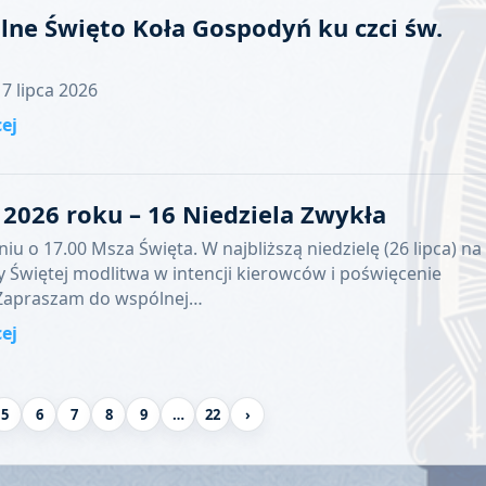
lne Święto Koła Gospodyń ku czci św.
7 lipca 2026
cej
a 2026 roku – 16 Niedziela Zwykła
niu o 17.00 Msza Święta. W najbliższą niedzielę (26 lipca) na
 Świętej modlitwa w intencji kierowców i poświęcenie
Zapraszam do wspólnej…
cej
5
6
7
8
9
…
22
›