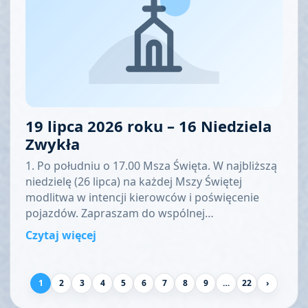
19 lipca 2026 roku – 16 Niedziela
Zwykła
1. Po południu o 17.00 Msza Święta. W najbliższą
niedzielę (26 lipca) na każdej Mszy Świętej
modlitwa w intencji kierowców i poświęcenie
pojazdów. Zapraszam do wspólnej…
Czytaj więcej
1
2
3
4
5
6
7
8
9
…
22
›