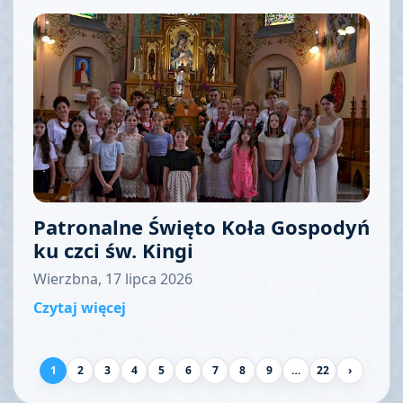
Patronalne Święto Koła Gospodyń
ku czci św. Kingi
Wierzbna, 17 lipca 2026
Czytaj więcej
1
2
3
4
5
6
7
8
9
…
22
›