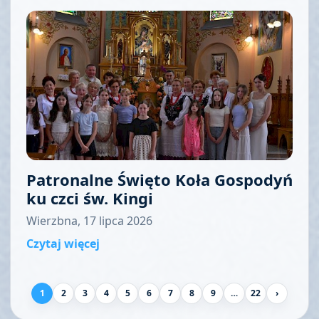
Patronalne Święto Koła Gospodyń
ku czci św. Kingi
Wierzbna, 17 lipca 2026
Czytaj więcej
1
2
3
4
5
6
7
8
9
…
22
›