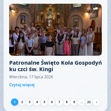
Patronalne Święto Koła Gospodyń
ku czci św. Kingi
Wierzbna, 17 lipca 2026
Czytaj więcej
1
2
3
4
5
6
7
8
9
…
22
›