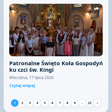
Patronalne Święto Koła Gospodyń
ku czci św. Kingi
Wierzbna, 17 lipca 2026
Czytaj więcej
1
2
3
4
5
6
7
8
9
…
22
›