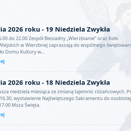
nia 2026 roku - 19 Niedziela Zwykła
6.00 do 22.00 Zespół Biesiadny „Wierzbianie” oraz Koło
iejskich w Wierzbnej zapraszają do wspólnego świętowan
oło Domu Kultury w…
cej
nia 2026 roku - 18 Niedziela Zwykła
wsza niedziela miesiąca ze zmianą tajemnic różańcowych. P
 16.30, wystawienie Najświętszego Sakramentu do osobistej
 17.00 Msza Święta.
cej