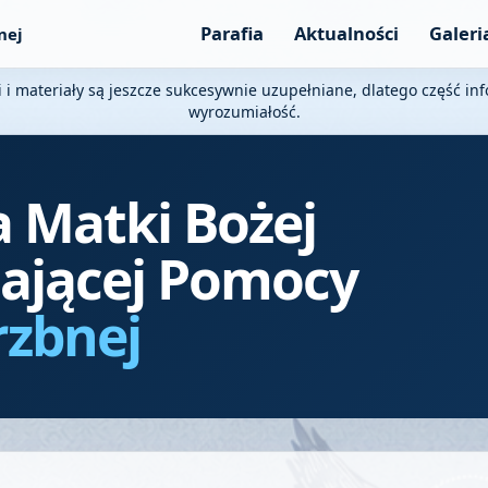
Parafia
Aktualności
Galeri
nej
i i materiały są jeszcze sukcesywnie uzupełniane, dlatego część i
wyrozumiałość.
a Matki Bożej
ającej Pomocy
rzbnej