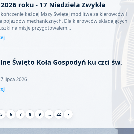
a 2026 roku - 17 Niedziela Zwykła
akończenie każdej Mszy Świętej modlitwa za kierowców i
e pojazdów mechanicznych. Dla kierowców składających
puszki na misje przygotowałem…
cej
lne Święto Koła Gospodyń ku czci św.
7 lipca 2026
cej
5
6
7
8
9
…
22
›