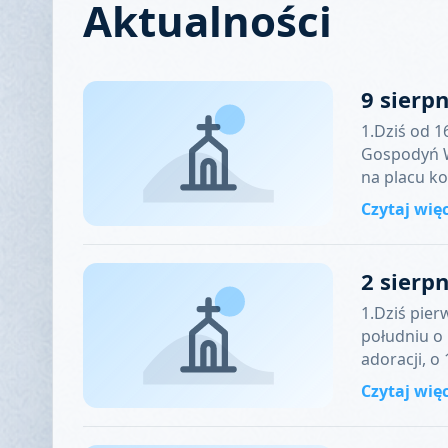
Aktualności
9 sierp
1.Dziś od 1
Gospodyń W
na placu k
Czytaj wię
2 sierp
1.Dziś pier
południu o
adoracji, o
Czytaj wię