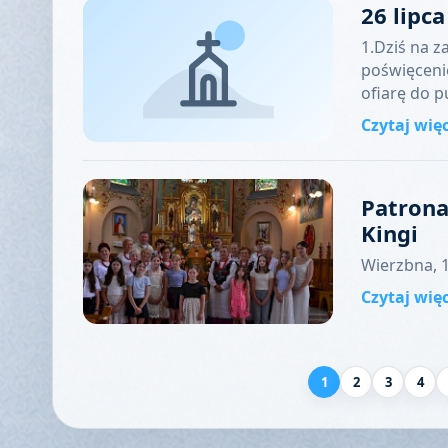
26 lipc
1.Dziś na z
poświęceni
ofiarę do 
Czytaj wię
Patrona
Kingi
Wierzbna, 1
Czytaj wię
1
2
3
4