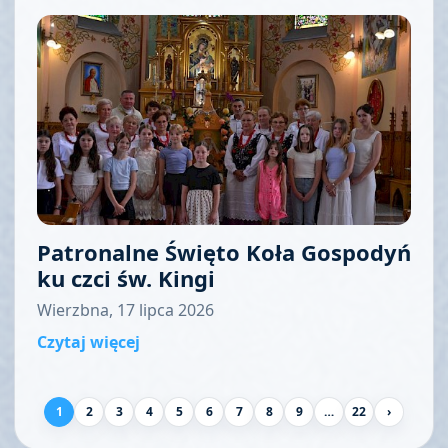
Patronalne Święto Koła Gospodyń
ku czci św. Kingi
Wierzbna, 17 lipca 2026
Czytaj więcej
1
2
3
4
5
6
7
8
9
…
22
›