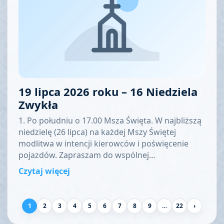
19 lipca 2026 roku – 16 Niedziela
Zwykła
1. Po południu o 17.00 Msza Święta. W najbliższą
niedzielę (26 lipca) na każdej Mszy Świętej
modlitwa w intencji kierowców i poświęcenie
pojazdów. Zapraszam do wspólnej…
Czytaj więcej
1
2
3
4
5
6
7
8
9
…
22
›