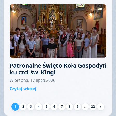
Patronalne Święto Koła Gospodyń
ku czci św. Kingi
Wierzbna, 17 lipca 2026
Czytaj więcej
1
2
3
4
5
6
7
8
9
…
22
›