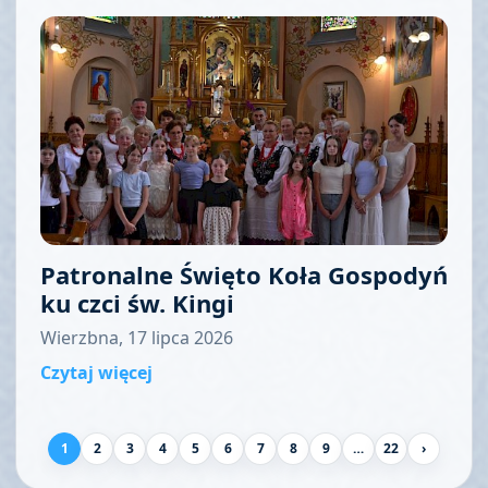
Patronalne Święto Koła Gospodyń
ku czci św. Kingi
Wierzbna, 17 lipca 2026
Czytaj więcej
1
2
3
4
5
6
7
8
9
…
22
›