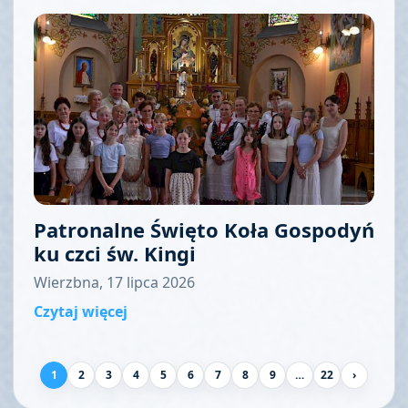
Patronalne Święto Koła Gospodyń
ku czci św. Kingi
Wierzbna, 17 lipca 2026
Czytaj więcej
1
2
3
4
5
6
7
8
9
…
22
›