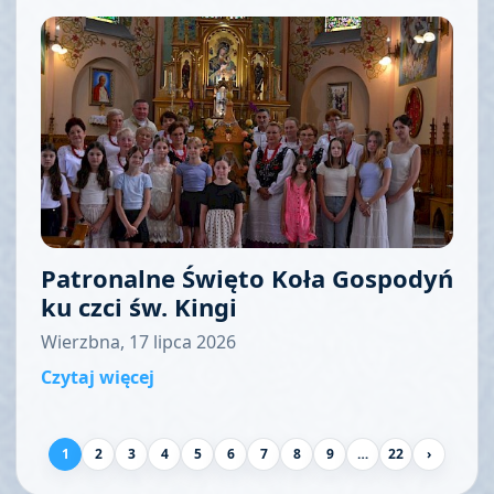
Patronalne Święto Koła Gospodyń
ku czci św. Kingi
Wierzbna, 17 lipca 2026
Czytaj więcej
1
2
3
4
5
6
7
8
9
…
22
›